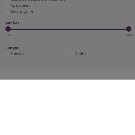
Agriculteurs
Sexe et genre
Années
1962
2026
Langue
Français
Anglais
Aucune publication correspondant à vos critères n'a été trouvée.