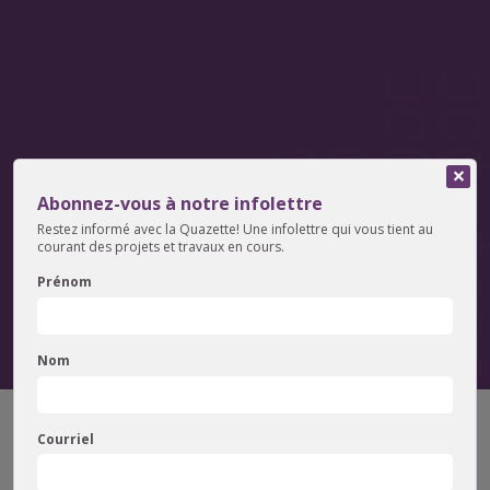
Abonnez-vous à notre infolettre
Restez informé avec la Quazette! Une infolettre qui vous tient au
courant des projets et travaux en cours.
Quintessence
Prénom
La Quintessence est un
texte bref
de vulgarisation
scientifique
original
qui permet de saisir l’essentiel sur un thème
donné, une expérience prometteuse, un projet ou une
innovation
rédigée
par nos collaborateurs
.​
Nom
Filtrer
les résultats
Courriel
Mot-clé