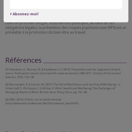
Ces obligations légales concernent bien évidemment la prévention des
risques pour la santé mentale. De plus, la Loi sur les normes du
Abonnez-moi!
travail interdit toute forme de harcèlement au travail (LNT, art 81.19).
Dans un prochain blogue, nous verrons pourquoi, au-delà de ces
obligations légales, la prévention des risques psychosociaux (RPS) est un
préalable à la promotion du bien-être au travail.
Références
[1] Väänänen, A., Murray, M. & Kuokkanen, A. (2014). The growth and the stagnation of work
stress: Publication trends and scientific representations 1960-2011. History of the Human
Sciences, 27(4): 116-138.
[2] Wainwright, D. & Calnan, M. (2011) ‘The Fall of Work Stress and the Rise of Wellbeing’, in
Vickerstaff, S., Phillipson, C. & Wilkie, R. Work, Health and Wellbeing: The Challenges of
Managing Health at Work. Bristol, Avon: Policy Press, pp. 161–86.
[3] OMS. (2014). 10 faits sur la santé mentale
(http://www.who.int/features/factfiles/mental_health/fr/)