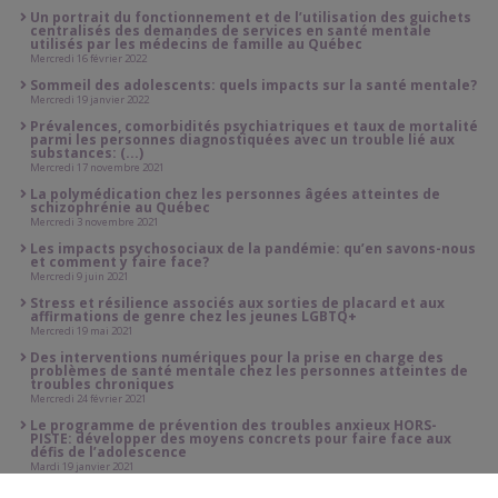
Un portrait du fonctionnement et de l’utilisation des guichets
centralisés des demandes de services en santé mentale
utilisés par les médecins de famille au Québec
Mercredi 16 février 2022
Sommeil des adolescents: quels impacts sur la santé mentale?
Mercredi 19 janvier 2022
Prévalences, comorbidités psychiatriques et taux de mortalité
parmi les personnes diagnostiquées avec un trouble lié aux
substances: (...)
Mercredi 17 novembre 2021
La polymédication chez les personnes âgées atteintes de
schizophrénie au Québec
Mercredi 3 novembre 2021
Les impacts psychosociaux de la pandémie: qu’en savons-nous
et comment y faire face?
Mercredi 9 juin 2021
Stress et résilience associés aux sorties de placard et aux
affirmations de genre chez les jeunes LGBTQ+
Mercredi 19 mai 2021
Des interventions numériques pour la prise en charge des
problèmes de santé mentale chez les personnes atteintes de
troubles chroniques
Mercredi 24 février 2021
Le programme de prévention des troubles anxieux HORS-
PISTE: développer des moyens concrets pour faire face aux
défis de l’adolescence
Mardi 19 janvier 2021
Accompagner les jeunes dans leurs besoins émotionnels et