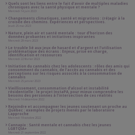
Quels sont les liens entre le fait d’avoir de multiples maladies
chroniques avec la santé physique et mentale ?
Mercredi 14 juin 2023
Changements climatiques, santé et migrations : (ré)agir à la
croisée des chemins. Expériences et perspectives.
Jeudi 25 mai 2023
Nature, plein air et santé mentale : tour d’horizon des
données probantes et initiatives inspirantes
Mercredi 29 mars 2023
Le trouble lié aux jeux de hasard et d’argent et l’utilisation
problématique des écrans : Enjeux, prise en charge,
identification et ressources
Mercredi 22 février 2023
Initiation du cannabis chez les adolescents : rôles des amis qui
consomment du cannabis, de l’accès au cannabis et des
perceptions sur les risques associés à la consommation de
cannabis
Mercredi 25 janvier 2023
Vieillissement, consommation d’alcool et instabilité
résidentielle : le projet InstaPA, pour mieux comprendre les
besoins des personnes à l’intersection de ces réalités
Mercredi 14 décembre 2022
Rejoindre et accompagner les jeunes soutenant un proche au
Québec : exemples de projets menés par le laboratoire
Lapproche
Mercredi 19 octobre 2022
Cannapix : Santé mentale et cannabis chez les jeunes
LGBTQIA+
Mercredi 21 septembre 2022