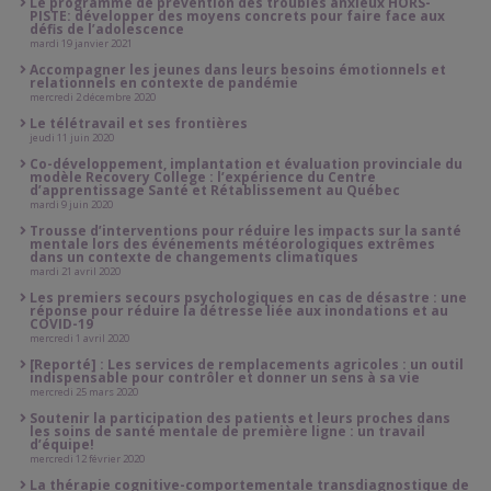
Le programme de prévention des troubles anxieux HORS-
PISTE: développer des moyens concrets pour faire face aux
défis de l’adolescence
mardi 19 janvier 2021
Accompagner les jeunes dans leurs besoins émotionnels et
relationnels en contexte de pandémie
mercredi 2 décembre 2020
Le télétravail et ses frontières
jeudi 11 juin 2020
Co-développement, implantation et évaluation provinciale du
modèle Recovery College : l’expérience du Centre
d’apprentissage Santé et Rétablissement au Québec
mardi 9 juin 2020
Trousse d’interventions pour réduire les impacts sur la santé
mentale lors des événements météorologiques extrêmes
dans un contexte de changements climatiques
mardi 21 avril 2020
Les premiers secours psychologiques en cas de désastre : une
réponse pour réduire la détresse liée aux inondations et au
COVID-19
mercredi 1 avril 2020
[Reporté] : Les services de remplacements agricoles : un outil
indispensable pour contrôler et donner un sens à sa vie
mercredi 25 mars 2020
Soutenir la participation des patients et leurs proches dans
les soins de santé mentale de première ligne : un travail
d’équipe!
mercredi 12 février 2020
La thérapie cognitive-comportementale transdiagnostique de