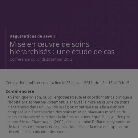
Dégustations de savoir
Mise en œuvre de soins
hiérarchisés : une étude de cas
Conférence du lundi 23 janvier 2012
Cette vidéoconférence aura lieu le 23 janvier 2012, de 12 h 15 à 13 h 15.
Conférencière
Véronique Wilson, M. Sc., ergothérapeute et coordonnatrice clinique à
l’hôpital Maisonneuve-Rosemont, a analysé la mise en œuvre de soins
hiérarchisés dans un CSSS de la région montréalaise. Elle a d’abord
comparé la hiérarchisation des soins mise en place aux modèles de
soins en étapes décrits dans la littérature scientifique. Puis, guidée par
le modèle de Champagne (2002), elle a examiné l’influence dynamique
de facteurs contextuels et organisationnels sur la mise en application
de cette hiérarchisation des soins.