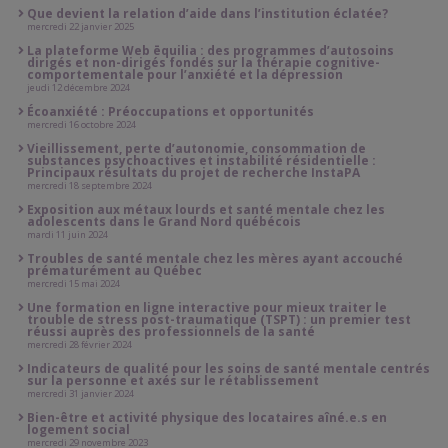
Que devient la relation d’aide dans l’institution éclatée?
mercredi 22 janvier 2025
La plateforme Web ēquilia : des programmes d’autosoins
dirigés et non-dirigés fondés sur la thérapie cognitive-
comportementale pour l’anxiété et la dépression
jeudi 12 décembre 2024
Écoanxiété : Préoccupations et opportunités
mercredi 16 octobre 2024
Vieillissement, perte d’autonomie, consommation de
substances psychoactives et instabilité résidentielle :
Principaux résultats du projet de recherche InstaPA
mercredi 18 septembre 2024
Exposition aux métaux lourds et santé mentale chez les
adolescents dans le Grand Nord québécois
mardi 11 juin 2024
Troubles de santé mentale chez les mères ayant accouché
prématurément au Québec
mercredi 15 mai 2024
Une formation en ligne interactive pour mieux traiter le
trouble de stress post-traumatique (TSPT) : un premier test
réussi auprès des professionnels de la santé
mercredi 28 février 2024
Indicateurs de qualité pour les soins de santé mentale centrés
sur la personne et axés sur le rétablissement
mercredi 31 janvier 2024
Bien-être et activité physique des locataires aîné.e.s en
logement social
mercredi 29 novembre 2023