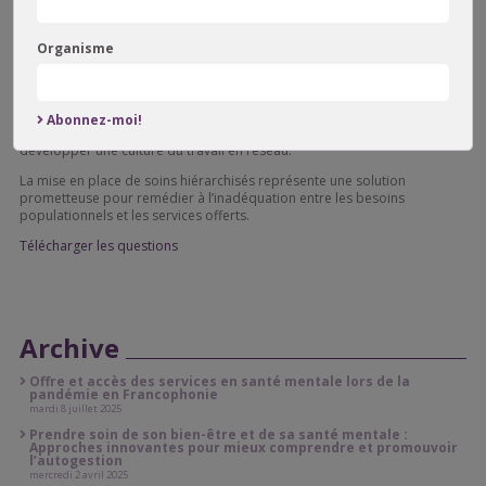
service de recherche de médecins destinés à la clientèle orpheline.
La création de certains services manquants pour favoriser un continuum
Organisme
de services, l’ajout des ressources humaines et financières nécessaires
en première ligne et l’uniformisation des critères et des mécanismes de
référence en deuxième ligne figurent parmi les éléments
organisationnels dont l’amélioration prochaine est incontournable.
Abonnez-moi!
Les équipes concernées par les soins hiérarchisés gagneraient à
développer une culture du travail en réseau.
La mise en place de soins hiérarchisés représente une solution
prometteuse pour remédier à l’inadéquation entre les besoins
populationnels et les services offerts.
Télécharger les questions
Archive
Offre et accès des services en santé mentale lors de la
pandémie en Francophonie
mardi 8 juillet 2025
Prendre soin de son bien-être et de sa santé mentale :
Approches innovantes pour mieux comprendre et promouvoir
l’autogestion
mercredi 2 avril 2025