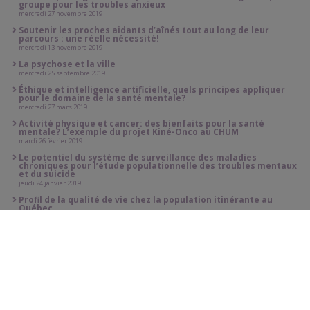
groupe pour les troubles anxieux
mercredi 27 novembre 2019
Soutenir les proches aidants d’aînés tout au long de leur
parcours : une réelle nécessité!
mercredi 13 novembre 2019
La psychose et la ville
mercredi 25 septembre 2019
Éthique et intelligence artificielle, quels principes appliquer
pour le domaine de la santé mentale?
mercredi 27 mars 2019
Activité physique et cancer: des bienfaits pour la santé
mentale? L’exemple du projet Kiné-Onco au CHUM
mardi 26 février 2019
Le potentiel du système de surveillance des maladies
chroniques pour l’étude populationnelle des troubles mentaux
et du suicide
jeudi 24 janvier 2019
Profil de la qualité de vie chez la population itinérante au
Québec
jeudi 25 octobre 2018
La santé mentale et la santé sociale lors des bouleversements
environnementaux: un état des lieux... et des connaissances!
mercredi 14 mars 2018
L’activité physique : une stratégie pour promouvoir la santé
mentale, prévenir et traiter les troubles mentaux
mardi 20 février 2018
Cannabis, adolescence et dépression