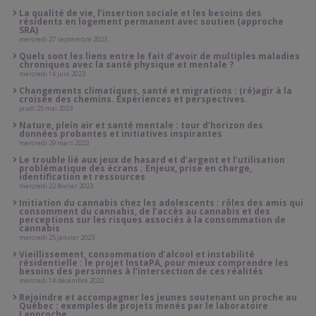
La qualité de vie, l’insertion sociale et les besoins des
résidents en logement permanent avec soutien (approche
SRA)
mercredi 27 septembre 2023
Quels sont les liens entre le fait d’avoir de multiples maladies
chroniques avec la santé physique et mentale ?
mercredi 14 juin 2023
Changements climatiques, santé et migrations : (ré)agir à la
croisée des chemins. Expériences et perspectives.
jeudi 25 mai 2023
Nature, plein air et santé mentale : tour d’horizon des
données probantes et initiatives inspirantes
mercredi 29 mars 2023
Le trouble lié aux jeux de hasard et d’argent et l’utilisation
problématique des écrans : Enjeux, prise en charge,
identification et ressources
mercredi 22 février 2023
Initiation du cannabis chez les adolescents : rôles des amis qui
consomment du cannabis, de l’accès au cannabis et des
perceptions sur les risques associés à la consommation de
cannabis
mercredi 25 janvier 2023
Vieillissement, consommation d’alcool et instabilité
résidentielle : le projet InstaPA, pour mieux comprendre les
besoins des personnes à l’intersection de ces réalités
mercredi 14 décembre 2022
Rejoindre et accompagner les jeunes soutenant un proche au
Québec : exemples de projets menés par le laboratoire
Lapproche