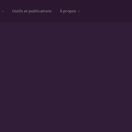
s
Outils et publications
À propos
Changements climatiques
COVID-19
Parentalité et impacts sur les tout-petits
École en santé
Jeunes de la diversité
Jeunes au collégial et à l'Université
Agriculteurs
Sexe et genre