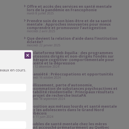
Offre et accès des services en santé mentale
lors de la pandémie en Francophonie
mardi 8 juillet 2025
Prendre soin de son bien-être et de sa santé
mentale : Approches innovantes pour mieux
comprendre et promouvoir l’autogestion
mercredi 2 avril 2025
Que devient la relation d’aide dans l’institution
éclatée?
mercredi 22 janvier 2025
La plateforme Web ēquilia : des programmes
d’autosoins dirigés et non-dirigés fondés sur
la thérapie cognitive- comportementale pour
l’anxiété et la dépression
jeudi 12 décembre 2024
ravaux en cours.
Écoanxiété : Préoccupations et opportunités
mercredi 16 octobre 2024
Vieillissement, perte d’autonomie,
consommation de substances psychoactives et
instabilité résidentielle : Principaux résultats
du projet de recherche InstaPA
mercredi 18 septembre 2024
Exposition aux métaux lourds et santé mentale
chez les adolescents dans le Grand Nord
québécois
mardi 11 juin 2024
Troubles de santé mentale chez les mères
ayant accouché prématurément au Québec