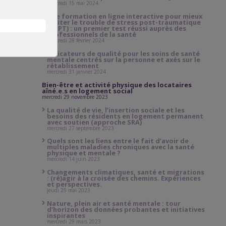
mercredi 15 mai 2024
Une formation en ligne interactive pour mieux
traiter le trouble de stress post-traumatique
(TSPT) : un premier test réussi auprès des
professionnels de la santé
mercredi 28 février 2024
Indicateurs de qualité pour les soins de santé
mentale centrés sur la personne et axés sur le
rétablissement
mercredi 31 janvier 2024
Bien-être et activité physique des locataires
aîné.e.s en logement social
mercredi 29 novembre 2023
La qualité de vie, l’insertion sociale et les
besoins des résidents en logement permanent
avec soutien (approche SRA)
mercredi 27 septembre 2023
Quels sont les liens entre le fait d’avoir de
multiples maladies chroniques avec la santé
physique et mentale ?
mercredi 14 juin 2023
Changements climatiques, santé et migrations
: (ré)agir à la croisée des chemins. Expériences
et perspectives.
jeudi 25 mai 2023
Nature, plein air et santé mentale : tour
d’horizon des données probantes et initiatives
inspirantes
mercredi 29 mars 2023