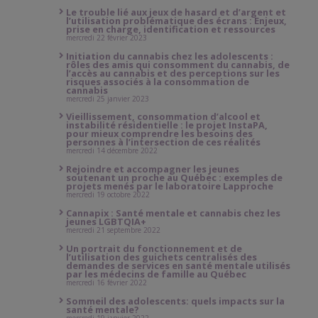
Le trouble lié aux jeux de hasard et d’argent et
l’utilisation problématique des écrans : Enjeux,
prise en charge, identification et ressources
mercredi 22 février 2023
Initiation du cannabis chez les adolescents :
rôles des amis qui consomment du cannabis, de
l’accès au cannabis et des perceptions sur les
risques associés à la consommation de
cannabis
mercredi 25 janvier 2023
Vieillissement, consommation d’alcool et
instabilité résidentielle : le projet InstaPA,
pour mieux comprendre les besoins des
personnes à l’intersection de ces réalités
mercredi 14 décembre 2022
Rejoindre et accompagner les jeunes
soutenant un proche au Québec : exemples de
projets menés par le laboratoire Lapproche
mercredi 19 octobre 2022
Cannapix : Santé mentale et cannabis chez les
jeunes LGBTQIA+
mercredi 21 septembre 2022
Un portrait du fonctionnement et de
l’utilisation des guichets centralisés des
demandes de services en santé mentale utilisés
par les médecins de famille au Québec
mercredi 16 février 2022
Sommeil des adolescents: quels impacts sur la
santé mentale?
mercredi 19 janvier 2022