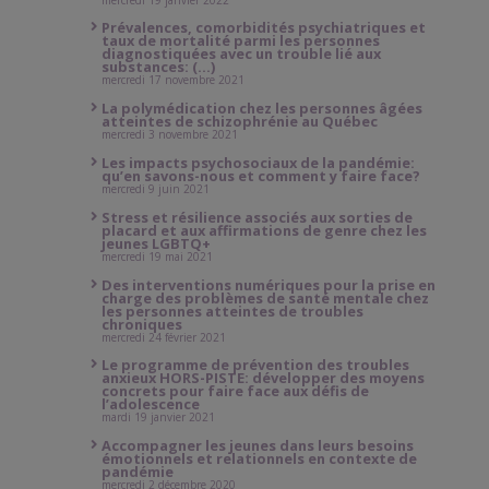
Prévalences, comorbidités psychiatriques et
taux de mortalité parmi les personnes
diagnostiquées avec un trouble lié aux
substances: (...)
mercredi 17 novembre 2021
La polymédication chez les personnes âgées
atteintes de schizophrénie au Québec
mercredi 3 novembre 2021
Les impacts psychosociaux de la pandémie:
qu’en savons-nous et comment y faire face?
mercredi 9 juin 2021
Stress et résilience associés aux sorties de
placard et aux affirmations de genre chez les
jeunes LGBTQ+
mercredi 19 mai 2021
Des interventions numériques pour la prise en
charge des problèmes de santé mentale chez
les personnes atteintes de troubles
chroniques
mercredi 24 février 2021
Le programme de prévention des troubles
anxieux HORS-PISTE: développer des moyens
concrets pour faire face aux défis de
l’adolescence
mardi 19 janvier 2021
Accompagner les jeunes dans leurs besoins
émotionnels et relationnels en contexte de
pandémie
mercredi 2 décembre 2020