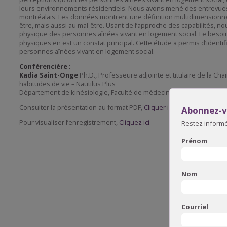
leurs environnements résidentiels. Nous avons mené des entrevues i
montréalais. Les données montrent une définition multidimensionnel
être, mais aussi au mal-être. Usant de l’approche des capabilités, no
physique des personnes aînées vivant en logement social. Le besoin d
physiques en est un constat principal. Cette étude a permis d’identi
personnes aînées vivant en logement social.
Conférencière :
Kadia Saint-Onge
Ph.D., Professeure adjointe et titulaire de la C
habitudes de vie – Nautilus Plus
Département de kinésiologie, Faculté de médecine, Université de La
Consulter la présentation au format PDF,
Cliquer ici
.
Abonnez-vo
Pour visualiser l’enregistrement,
Cliquez ici
.
Restez informé 
Prénom
Nom
Courriel