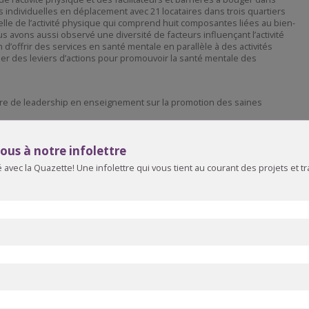
ndividuelles en déplacement avec 21 locataires dans trois quartiers
le de l’activité physique qui comprend huit composantes liées au bien-
us avons aussi observé une diversité de facteurs influençant l’activité
’offrir des services en santé mentale en parallèle à des activités
fier des leviers d’actions pour promouvoir la santé mentale des
haire de leadership en enseignement sur la promotion des saines
val
us à notre infolettre
avec la Quazette! Une infolettre qui vous tient au courant des projets et t