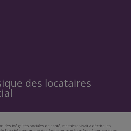
sique des locataires
ial
 des inégalités sociales de santé, ma thèse visait à décrire les
 l’activité physique et des facilitateurs et barrières à bouger dans