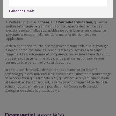
Créer des occasions de
collecte et d’échange de
données
nouvelles, car il est important d’échanger activement les
données, le savoir et les pratiques exemplaires en matière de santé et
Abonnez-moi!
de mieux-être entre les gouvernements, les collectivités, les
organismes, les écoles et les autres partenaires.
Mettre en pratique la
théorie de l’autodétermination
, qui est la
notion selon laquelle les individus ont la capacité de prendre des
décisions personnelles susceptibles de contribuer à leur croissance
physique et émotionnelle, de les formuler et de les mettre en
application.
Le dernier principe reflète la santé psychologique telle que la stratégie
la définit. Lorsqu’on aide les individus et les collectivités à se sentir
intimement liés, autonomes et compétents, on les aide à faire des choix
plus sains et à assumer une plus grande part de responsabilité pour
leur mieux-être personnel et celui des autres.
En conclusion, les études démontrent qu’en améliorant la santé
psychologique des individus, il est possible d’augmenter le pourcentage
de la population qui s’alimente bien, qui est active physiquement et qui
vit sans tabac. Par conséquent, la santé psychologique fait partie de la
solution pour permettre à la population du Nouveau-Brunswick
d’adopter de saines habitudes de vie.
Dossier(s)
associé(s)