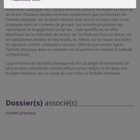
reconnaissance de sa valeur personnelle), qui contribuent à accroître la
motivation à adopter des comportements sains et modulent la réponse
au stress. Plusieurs études récentes soutiennent que les bienfaits de
l’activité physique sur la santé mentale sont accrus lorsque celle-ci est
pratiquée dans un contexte de groupe. Les activités physiques qui
nécessitent un engagement social (ex. : club sportif) ont un effet
bénéfique sur la réduction du stress, sur la résilience face au stress, sur
les symptômes anxieux et dépressifs, et, même, sur le risque suicidaire
en agissant comme catalyseurs sociaux. Chez les personnes âgées,
l’activité physique dans un contexte social permet de réduire la solitude
et l’isolement.
La promotion de l’activité physique est une stratégie d’intervention de
plus en plus considérée comme efficace pour réduire le fardeau des
troubles mentaux qui ne cesse de s’accroître à l’échelle mondiale.
Dossier(s)
associé(s)
Activité physique