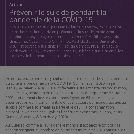
Article
Prévenir le suicide pendant la
pandémie de la COVID-19
Publié le 20 janvier 2021 par Marie-Claude Geoffroy, Ph. D., Chaire
de recherche du Canada en prévention du suicide, professeure
adjointe de psychologie de l’enfant, Université McGill et psychologue
clinicienne, Massimiliano Orri, Ph. D., Post-doctorant, Université
McGill et psychologue clinicien, Patricia Conrod, Ph. D. et Naguib
Mechawar, Ph. D., Direction du Réseau Québécois sur le suicide, les
troubles de l’humeur et les troubles associés.
De nombreux experts craignent une hausse des taux de suicide pendant
ou suite à la pandémie de la COVID-19 (Gunnell et al., 2020; Reger,
Stanley, & Joiner, 2020). Plusieurs facteurs justifient cette préoccupation,
tels que l’augmentation du taux de suicide lors de l’épidémie de SRAS en
2003, notamment chez les personnes âgées de 65 ans et plus, une
détérioration de la santé mentale et des facteurs de risque associés au
suicide comme l’isolement, la perte et le deuil, la consommation
d’alcool, la violence conjugale et l’insécurité économique (John, Pirkis,
Gunnell, Appleby, & Morrissey, 2020).
Au Québec, comme ailleurs dans le monde, il est encore tôt pour se
prononcer quant au nombre de suicides survenus en 2020 puisque les