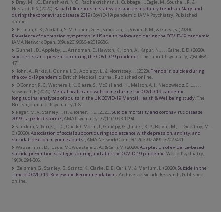
Bray, M. J. C., Daneshvari, N. O., Radhakrishnan, I., Cubbage, J., Eagle, M., Southall, P., &
Nestadt, P. S. (2020).
Racial differences in statewide suicide mortality trends in Maryland
during the coronavirus disease 2019
(CoViD-19) pandemic. JAMA Psychiatry. Published
online.
Ettman, C. K., Abdalla, S. M., Cohen, G. H., Sampson, L., Vivier, P. M., & Galea, S. (2020).
Prevalence of depression symptoms in US adults before and during the COVID-19 pandemic
.
JAMA Network Open, 3(9), e2019686-e2019686.
Gunnell, D., Appleby, L., Arensman, E., Hawton, K., John, A., Kapur, N., . . . Caine, E. D. (2020).
Suicide risk and prevention during the COVID-19 pandemic
. The Lancet Psychiatry, 7(6), 468-
471.
John, A., Pirkis, J., Gunnell, D., Appleby, L., & Morrissey, J. (2020).
Trends in suicide during
the covid-19 pandemic
. British Medical Journal. Published online.
O’Connor, R. C., Wetherall, K., Cleare, S., McClelland, H., Melson, A. J., Niedzwiedz, C. L., . . .
Scowcroft, E. (2020).
Mental health and well-being during the COVID-19 pandemic:
longitudinal analyses of adults in the UK COVID-19 Mental Health & Wellbeing study
. The
British Journal of Psychiatry, 1-8.
Reger, M. A., Stanley, I. H., & Joiner, T. E. (2020).
Suicide mortality and coronavirus disease
2019—a perfect storm?
JAMA Psychiatry. 77(11):1093-1094.
Scardera, S., Perret, L. C., Ouellet-Morin, I., Gariépy, G., Juster, R.-P., Boivin, M., . . . Geoffroy, M.-
C. (2020).
Association of social support during adolescence with depression, anxiety, and
suicidal ideation in young adults
. JAMA Network Open, 3(12), e2027491-e2027491.
Wasserman, D., Iosue, M., Wuestefeld, A., & Carli, V. (2020).
Adaptation of evidence‐based
suicide prevention strategies during and after the COVID‐19 pandemic
. World Psychiatry,
19(3), 294-306.
Zalsman, G., Stanley, B., Szanto, K., Clarke, D. E., Carli, V., & Mehlum, L. (2020).
Suicide in the
Time of COVID-19: Review and Recommendations
. Archives of Suicide Research, Published
online.